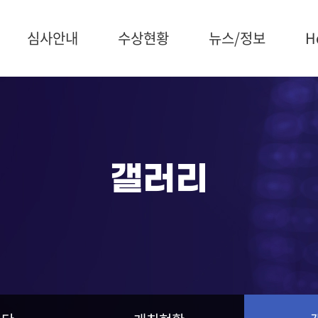
심사안내
수상현황
뉴스/정보
H
심사일정
수상제품
공지사항
소개
예비심사
수상조직
보도자료
회원
종합심사
수상연구원
개최
최우수심사
최우수제품
갤러
갤러리
심사위원회
수상통계
언론