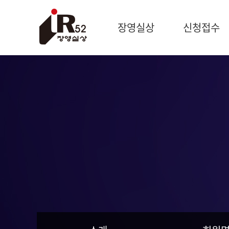
장영실상
신청접수
시상개요
신청개요
과학자 장영실
제출서류
문의처
작성방법
제품신청
기술혁신신청
신청현황