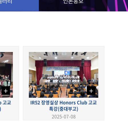
갤러리
언론홍보
+
+
ub 고교
IR52 장영실상 Honors Club 고교
)
특강(중대부고)
2025-07-08