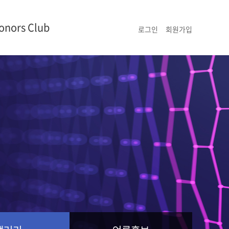
onors Club
로그인
회원가입
명단
현황
리
홍보