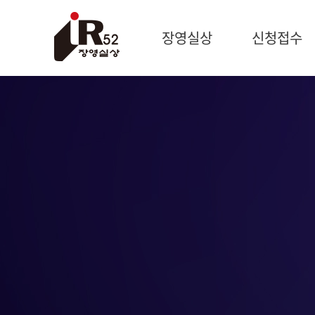
장영실상
신청접수
시상개요
신청개요
과학자 장영실
제출서류
문의처
작성방법
제품신청
기술혁신신청
신청현황