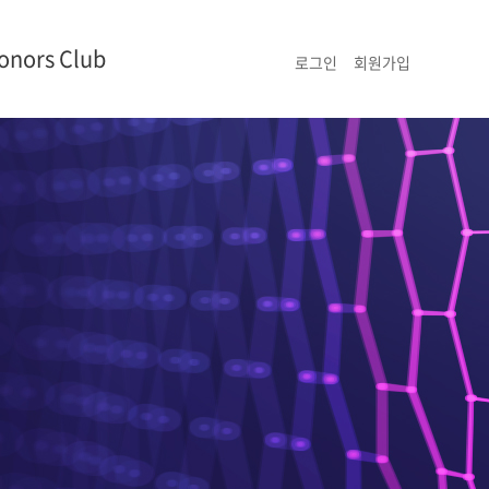
onors Club
로그인
회원가입
명단
현황
리
홍보