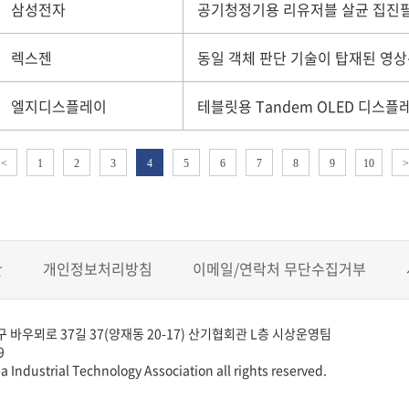
삼성전자
공기청정기용 리유저블 살균 집진
렉스젠
동일 객체 판단 기술이 탑재된 영
엘지디스플레이
테블릿용 Tandem OLED 디스플
<
1
2
3
4
5
6
7
8
9
10
>
관
개인정보처리방침
이메일/연락처 무단수집거부
구 바우뫼로 37길 37(양재동 20-17) 산기협회관 L층 시상운영팀
9
a Industrial Technology Association all rights reserved.