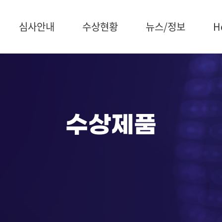
심사안내
수상현황
뉴스/정보
H
심사일정
수상제품
공지사항
소개
예비심사
수상조직
보도자료
회원
종합심사
수상연구원
개최
최우수심사
최우수제품
갤러
수상제품
심사위원회
수상통계
언론