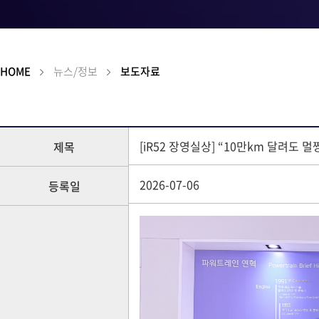
HOME
뉴스/정보
보도자료
[iR52 장영실상] “10만km 달려
제목
2026-07-06
등록일