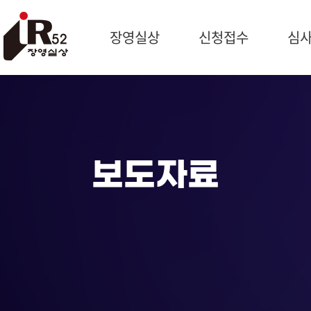
장영실상
신청접수
심
시상개요
신청개요
심사일
과학자 장영실
제출서류
예비심
문의처
작성방법
종합심
제품신청
최우수
보도자료
기술혁신신청
심사위
신청현황