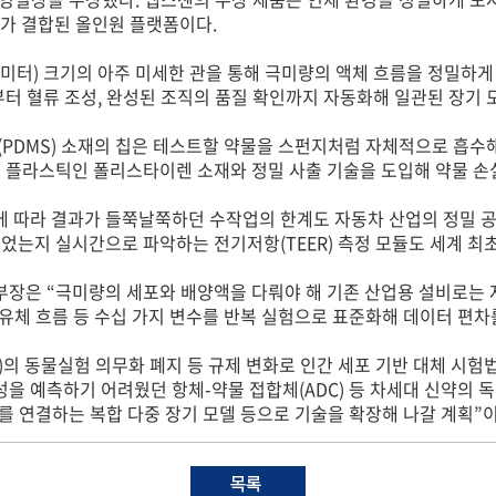
®)가 결합된 올인원 플랫폼이다.
미터) 크기의 아주 미세한 관을 통해 극미량의 액체 흐름을 정밀하게
부터 혈류 조성, 완성된 조직의 품질 확인까지 자동화해 일관된 장기 
(PDMS) 소재의 칩은 테스트할 약물을 스펀지처럼 자체적으로 흡수
수 플라스틱인 폴리스타이렌 소재와 정밀 사출 기술을 도입해 약물 손
 따라 결과가 들쭉날쭉하던 수작업의 한계도 자동차 산업의 정밀 공
었는지 실시간으로 파악하는 전기저항(TEER) 측정 모듈도 세계 최
장은 “극미량의 세포와 배양액을 다뤄야 해 기존 산업용 설비로는 
유체 흐름 등 수십 가지 변수를 반복 실험으로 표준화해 데이터 편차
)의 동물실험 의무화 폐지 등 규제 변화로 인간 세포 기반 대체 시험
을 예측하기 어려웠던 항체-약물 접합체(ADC) 등 차세대 신약의 
를 연결하는 복합 다중 장기 모델 등으로 기술을 확장해 나갈 계획”