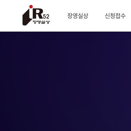
장영실상
신청접수
시상개요
신청개요
과학자 장영실
제출서류
문의처
작성방법
제품신청
기술혁신신청
신청현황