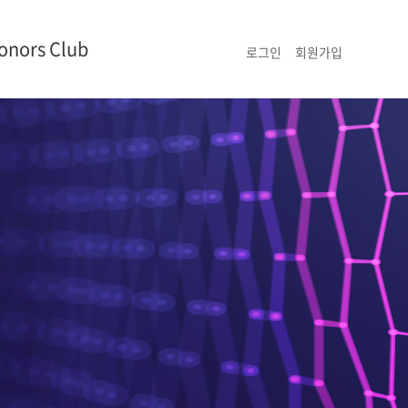
onors Club
로그인
회원가입
명단
현황
리
홍보