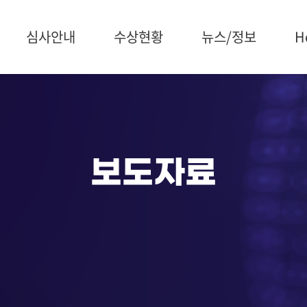
심사안내
수상현황
뉴스/정보
H
심사일정
수상제품
공지사항
소개
예비심사
수상조직
보도자료
회원
종합심사
수상연구원
개최
최우수심사
최우수제품
갤러
보도자료
심사위원회
수상통계
언론