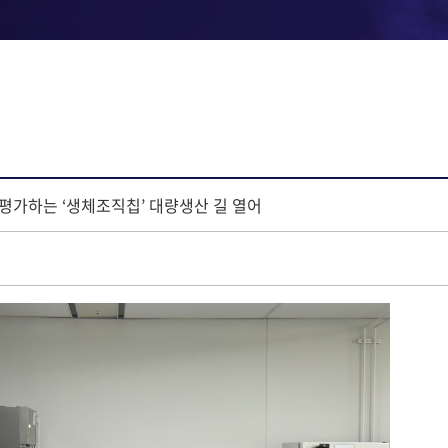
성 평가하는 ‘생체조직칩’ 대량생산 길 열어