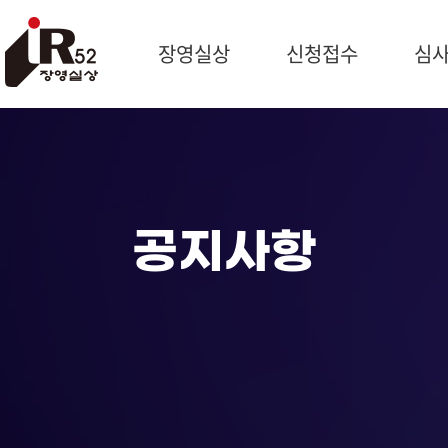
장영실상
신청접수
심
시상개요
신청개요
심사일
과학자 장영실
제출서류
예비심
문의처
작성방법
종합심
제품신청
최우수
공지사항
기술혁신신청
심사위
신청현황