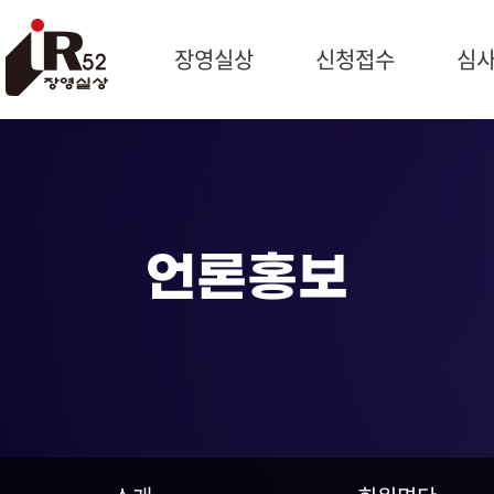
장영실상
신청접수
심
시상개요
신청개요
심사일
과학자 장영실
제출서류
예비심
문의처
작성방법
종합심
제품신청
최우수
언론홍보
기술혁신신청
심사위
신청현황