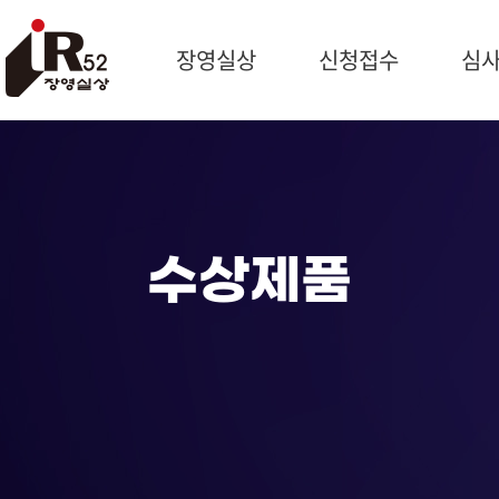
장영실상
신청접수
심
시상개요
신청개요
심사일
과학자 장영실
제출서류
예비심
문의처
작성방법
종합심
제품신청
최우수
수상제품
기술혁신신청
심사위
신청현황