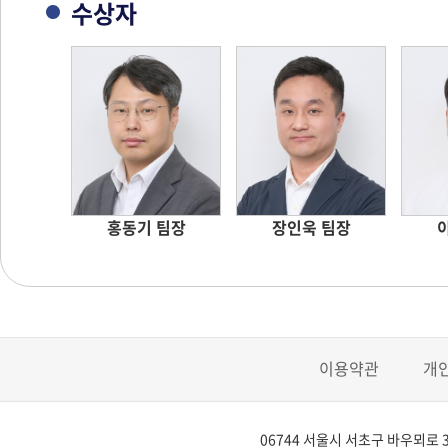
수상자
홍동기 팀장
장인욱 팀장
이용약관
개
06744 서울시 서초구 바우뫼로 3